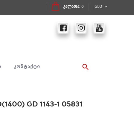
კალათა:
0
GEO
Ი
ᲙᲝᲜᲢᲐᲥᲢᲘ
400) GD 1143-1 05831