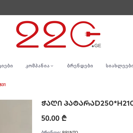
ᲪᲘᲔᲑᲘ
ᲙᲝᲛᲞᲐᲜᲘᲐ
ᲑᲠᲔᲜᲓᲔᲑᲘ
ᲡᲘᲐᲮᲚᲔᲔᲑ
831
ჭაღი პატარაD250*H210(1
50.00 ₾
ბრენდი:
BRINTO