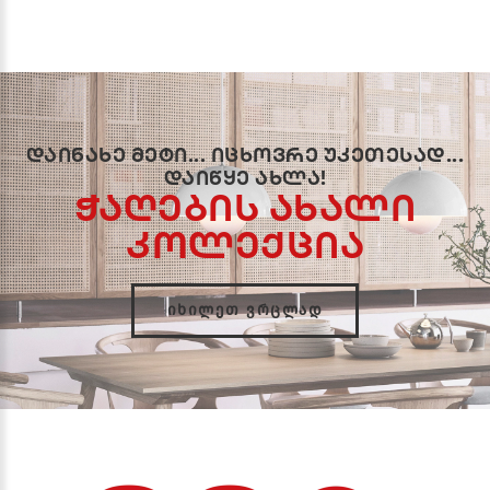
დაინახე მეტი... იცხოვრე უკეთესად...
დაიწყე ახლა!
ჭაღების ახალი
კოლექცია
ᲘᲮᲘᲚᲔᲗ ᲕᲠᲪᲚᲐᲓ