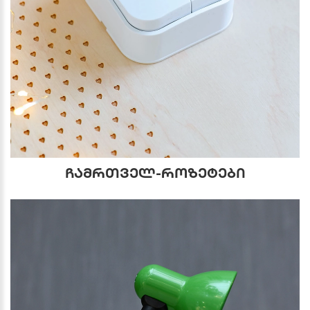
ჩამრთველ-როზეტები