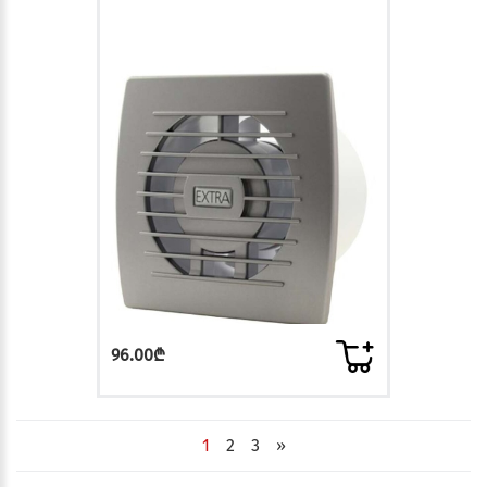
96.00₾
1
2
3
»