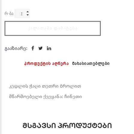
რ-ბა
ᲙᲐᲚᲐᲗᲐᲨᲘ ᲓᲐᲛᲐᲢᲔᲑᲐ
გააზიარე:
პროდუქტის აღწერა
მახასიათებლები
კედლის ჭაღი თეთრი ბროლით
მწარმოებელი ქვეყანა: ჩინეთი
მსგავსი პროდუქტები