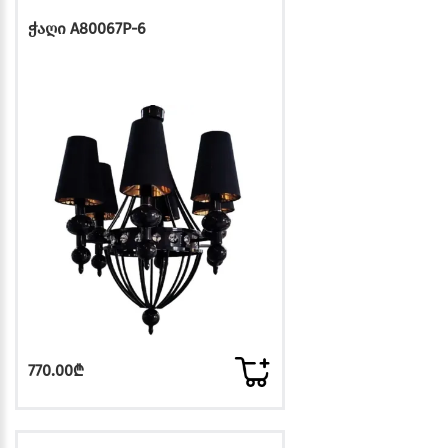
ჭაღი A80067P-6
770.00₾