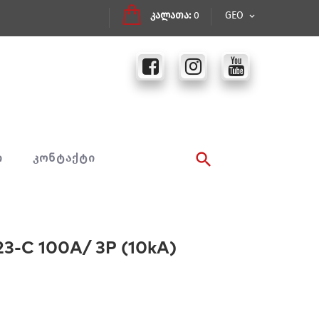
კალათა:
0
GEO
Ი
ᲙᲝᲜᲢᲐᲥᲢᲘ
C 100A/ 3P (10kA)