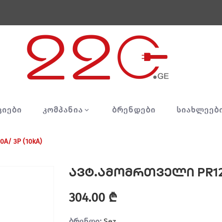
ᲪᲘᲔᲑᲘ
ᲙᲝᲛᲞᲐᲜᲘᲐ
ᲑᲠᲔᲜᲓᲔᲑᲘ
ᲡᲘᲐᲮᲚᲔᲔᲑ
A/ 3P (10kA)
ავტ.ამომრთველი PR123-
304.00 ₾
ბრენდი:
Sez