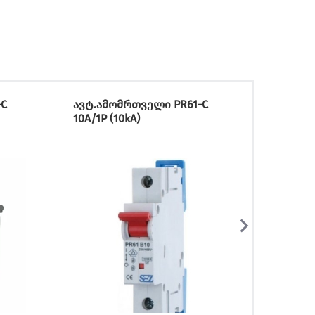
-C
ავტ.ამომრთველი PR61-C
ავტ.ა
10A/1P (10kA)
20A/1P