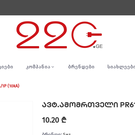
ᲪᲘᲔᲑᲘ
ᲙᲝᲛᲞᲐᲜᲘᲐ
ᲑᲠᲔᲜᲓᲔᲑᲘ
ᲡᲘᲐᲮᲚᲔᲔᲑ
1P (10kA)
ავტ.ამომრთველი PR61-
10.20 ₾
ბრენდი:
Sez