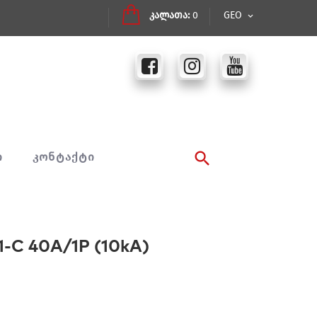
კალათა:
0
GEO
Ი
ᲙᲝᲜᲢᲐᲥᲢᲘ
C 40A/1P (10kA)