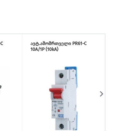
-C
ავტ.ამომრთველი PR61-C
ავტ.ა
10A/1P (10kA)
20A/1P