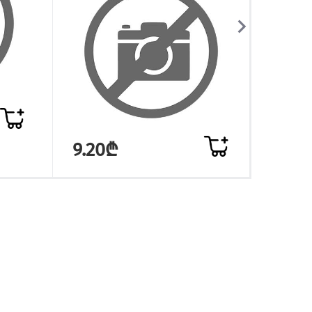
54.
9.20₾