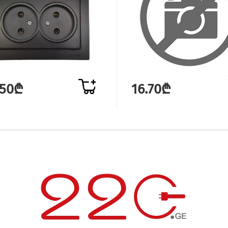
.50₾
16.70₾