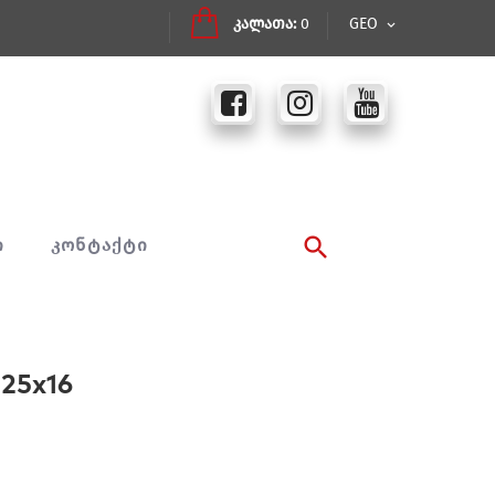
კალათა:
0
GEO
Ი
ᲙᲝᲜᲢᲐᲥᲢᲘ
 25x16