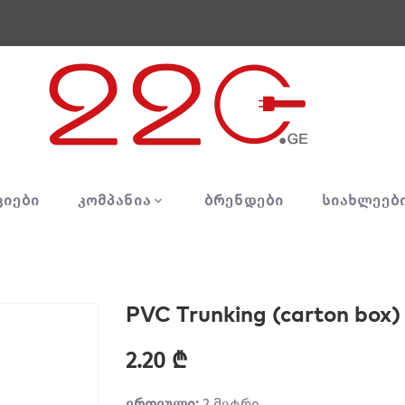
ᲪᲘᲔᲑᲘ
ᲙᲝᲛᲞᲐᲜᲘᲐ
ᲑᲠᲔᲜᲓᲔᲑᲘ
ᲡᲘᲐᲮᲚᲔᲔᲑ
PVC Trunking (carton box)
2.20 ₾
ერთეული:
2 მეტრი