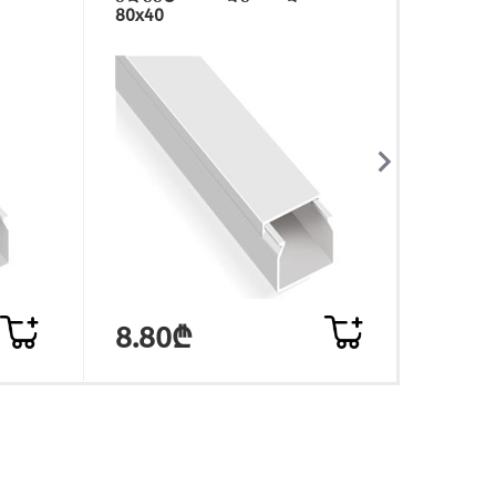
80x40
80x60
8.80₾
10.