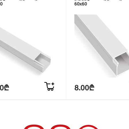
0
60x60
40₾
8.00₾