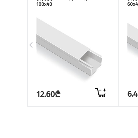
100x40
60x4
6.
12.60₾