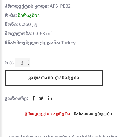
პროდუქტის კოდი:
APS-PB32
რ-ბა:
მარაგშია
წონა:
0.260 კგ
3
მოცულობა:
0.063 m
მწარმოებელი ქვეყანა:
Turkey
რ-ბა
ᲙᲐᲚᲐᲗᲐᲨᲘ ᲓᲐᲛᲐᲢᲔᲑᲐ
გააზიარე:
პროდუქტის აღწერა
მახასიათებლები
ელექტრო გაყვანილობის პლასტმასის მყარი