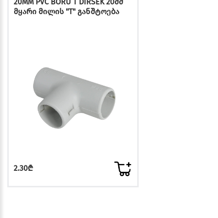
20MM PVC BORU T DIRSEK 20მმ
მყარი მილის "T" განშტოება
2.30₾