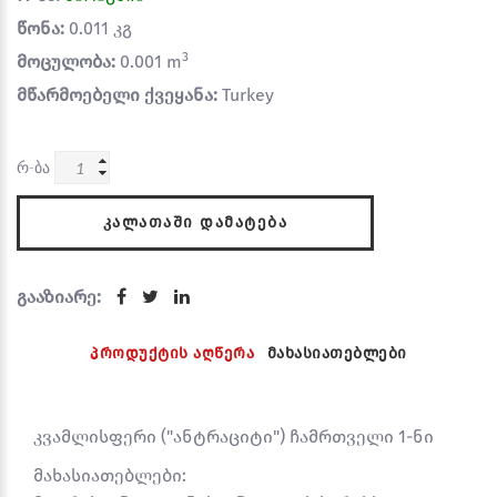
წონა:
0.011 კგ
3
მოცულობა:
0.001 m
მწარმოებელი ქვეყანა:
Turkey
რ-ბა
ᲙᲐᲚᲐᲗᲐᲨᲘ ᲓᲐᲛᲐᲢᲔᲑᲐ
გააზიარე:
პროდუქტის აღწერა
მახასიათებლები
კვამლისფერი ("ანტრაციტი") ჩამრთველი 1-ნი
მახასიათებლები: