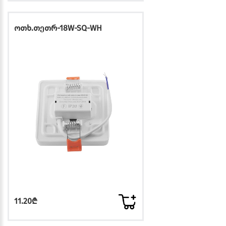
ოთხ.თეთრ-18W-SQ-WH
11.20₾