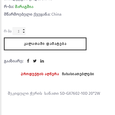
რ-ბა:
მარაგშია
მწარმოებელი ქვეყანა:
China
რ-ბა
ᲙᲐᲚᲐᲗᲐᲨᲘ ᲓᲐᲛᲐᲢᲔᲑᲐ
გააზიარე:
პროდუქტის აღწერა
მახასიათებლები
შეკიდული ჭერის სანათი SD-GX7602-10D 20*2W