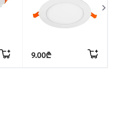
9.00₾
10.