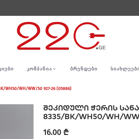
ᲪᲘᲔᲑᲘ
ᲙᲝᲛᲞᲐᲜᲘᲐ
ᲑᲠᲔᲜᲓᲔᲑᲘ
ᲡᲘᲐᲮᲚᲔᲔᲑ
K/WH50/WH/WW/50 927-26 (05886)
შეკიდული ჭერის სან
8335/BK/WH50/WH/WW/5
16.00 ₾