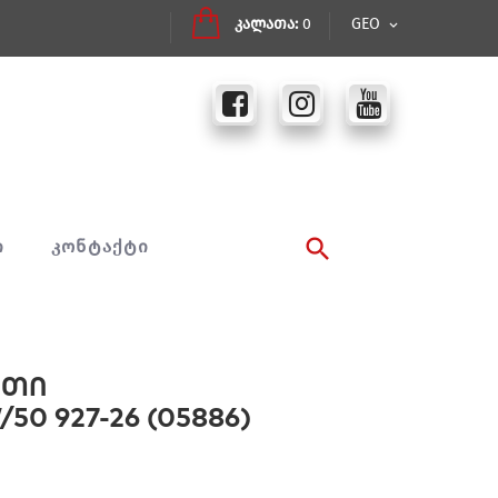
კალათა:
0
GEO
Ი
ᲙᲝᲜᲢᲐᲥᲢᲘ
ათი
0 927-26 (05886)