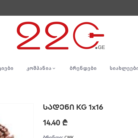
ᲪᲘᲔᲑᲘ
ᲙᲝᲛᲞᲐᲜᲘᲐ
ᲑᲠᲔᲜᲓᲔᲑᲘ
ᲡᲘᲐᲮᲚᲔᲔᲑ
სადენი KG 1x16
14.40 ₾
ბრენდი:
CMK