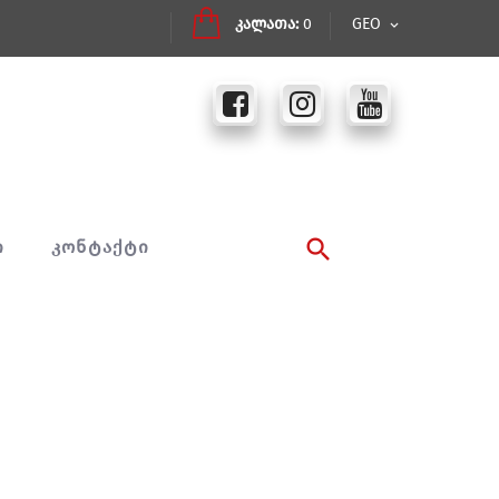
კალათა:
0
GEO
Ი
ᲙᲝᲜᲢᲐᲥᲢᲘ