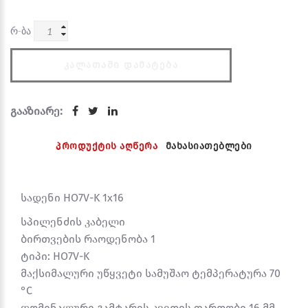
რ-ბა
ᲙᲐᲚᲐᲗᲐᲨᲘ ᲓᲐᲛᲐᲢᲔᲑᲐ
გააზიარე:
პროდუქტის აღწერა
მახასიათებლები
სადენი HO7V-K 1x16
სპილენძის კაბელი
ბირთვების რაოდენობა 1
ტიპი: HO7V-K
მაქსიმალური უწყვეტი სამუშაო ტემპერატურა 70
°C
დომინალური გამტარის კვეთის ფართობი 16 მმ