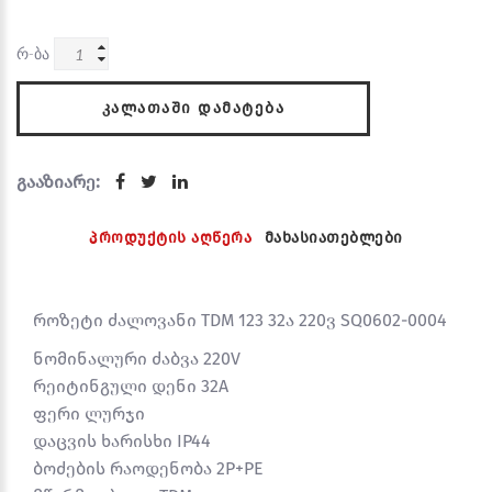
რ-ბა
ᲙᲐᲚᲐᲗᲐᲨᲘ ᲓᲐᲛᲐᲢᲔᲑᲐ
გააზიარე:
პროდუქტის აღწერა
მახასიათებლები
როზეტი ძალოვანი TDM 123 32ა 220ვ SQ0602-0004
ნომინალური ძაბვა 220V
რეიტინგული დენი 32A
ფერი ლურჯი
დაცვის ხარისხი IP44
ბოძების რაოდენობა 2Р+РЕ