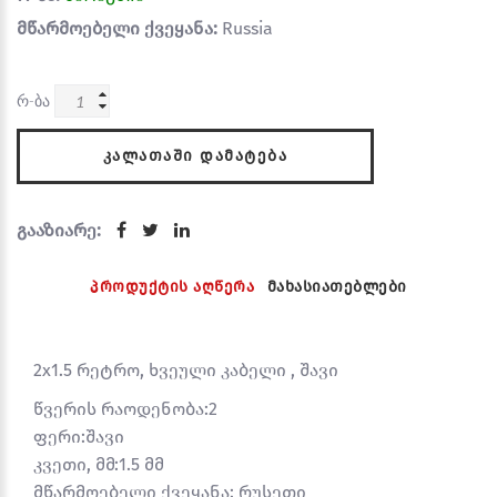
მწარმოებელი ქვეყანა:
Russia
რ-ბა
ᲙᲐᲚᲐᲗᲐᲨᲘ ᲓᲐᲛᲐᲢᲔᲑᲐ
გააზიარე:
პროდუქტის აღწერა
მახასიათებლები
2x1.5 რეტრო, ხვეული კაბელი , შავი
წვერის რაოდენობა:
2
ფერი:
შავი
კვეთი, მმ:
1.5 მმ
მწარმოებელი ქვეყანა: რუსეთი