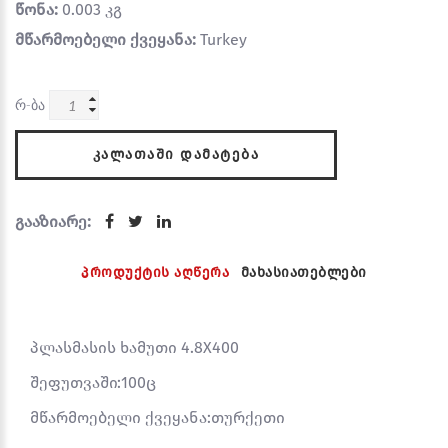
წონა:
0.003 კგ
მწარმოებელი ქვეყანა:
Turkey
რ-ბა
ᲙᲐᲚᲐᲗᲐᲨᲘ ᲓᲐᲛᲐᲢᲔᲑᲐ
გააზიარე:
პროდუქტის აღწერა
მახასიათებლები
პლასმასის ხამუთი 4.8X400
შეფუთვაში:100ც
მწარმოებელი ქვეყანა:თურქეთი