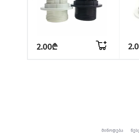
2.
2.00₾
მიწოდება
წეს