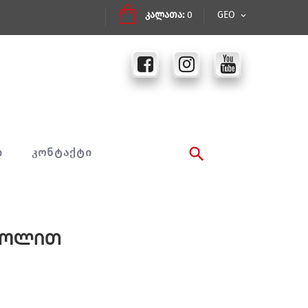
კალათა:
0
GEO
Ი
ᲙᲝᲜᲢᲐᲥᲢᲘ
რგოლით