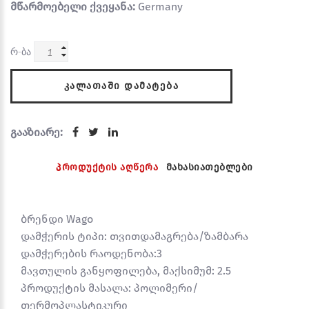
მწარმოებელი ქვეყანა:
Germany
რ-ბა
ᲙᲐᲚᲐᲗᲐᲨᲘ ᲓᲐᲛᲐᲢᲔᲑᲐ
გააზიარე:
პროდუქტის აღწერა
მახასიათებლები
ბრენდი Wago
დამჭერის ტიპი: თვითდამაგრება/ზამბარა
დამჭერების რაოდენობა:3
მავთულის განყოფილება, მაქსიმუმ: 2.5
პროდუქტის მასალა: პოლიმერი/
თერმოპლასტიკური