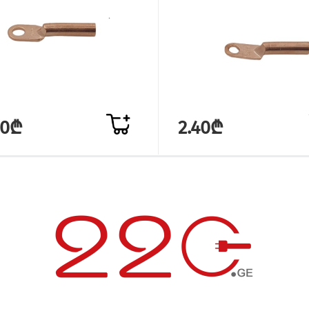
00₾
2.40₾