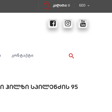
კალათა:
0
GEO
Ი
ᲙᲝᲜᲢᲐᲥᲢᲘ
ი ჰილზი სპილენძის 95