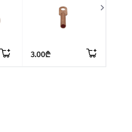
3.00₾
4.4