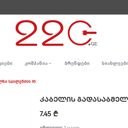
ᲪᲘᲔᲑᲘ
ᲙᲝᲛᲞᲐᲜᲘᲐ
ᲑᲠᲔᲜᲓᲔᲑᲘ
ᲡᲘᲐᲮᲚᲔᲔᲑ
ლზი სპილენძის 95
კაბელის გადასაბმელ
7.45 ₾
ერთეული:
1 ცალი