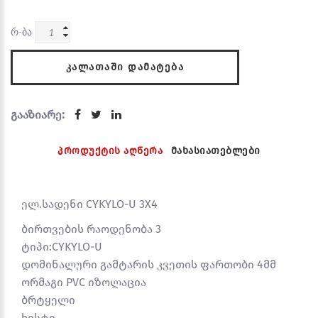
რ-ბა
ᲙᲐᲚᲐᲗᲐᲨᲘ ᲓᲐᲛᲐᲢᲔᲑᲐ
გააზიარე:
პროდუქტის აღწერა
მახასიათებლები
ელ.სადენი CYKYLO-U 3X4
ბირთვების რაოდენობა 3
ტიპი:CYKYLO-U
დომინალური გამტარის კვეთის ფართობი 4მმ
ორმაგი PVC იზოლაცია
ბრტყელი
ხისტი