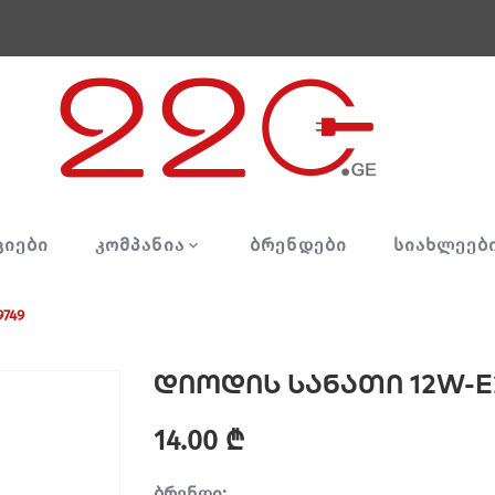
ᲪᲘᲔᲑᲘ
ᲙᲝᲛᲞᲐᲜᲘᲐ
ᲑᲠᲔᲜᲓᲔᲑᲘ
ᲡᲘᲐᲮᲚᲔᲔᲑ
749
დიოდის სანათი 12W-E
14.00 ₾
ბრენდი: