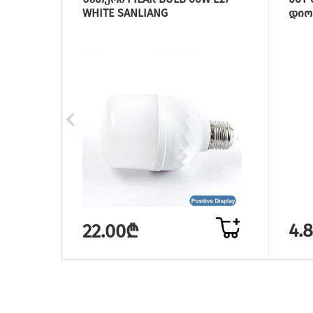
WHITE SANLIANG
დიო
4.
22.00₾