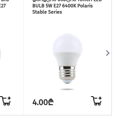
E27
BULB 5W E27 6400K Polaris
ფრთით
Stable Series
4.00₾
11.