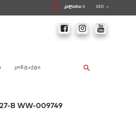
კალათა:
0
GEO
Ი
ᲙᲝᲜᲢᲐᲥᲢᲘ
27-B WW-009749