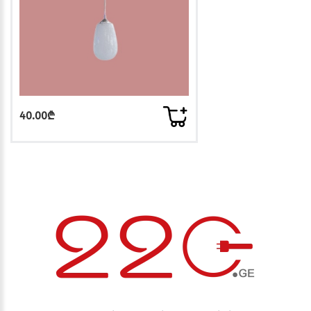
40.00₾