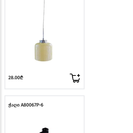
28.00₾
ჭაღი A80067P-6