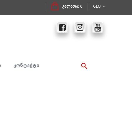
კალათა:
0
GEO
Ი
ᲙᲝᲜᲢᲐᲥᲢᲘ