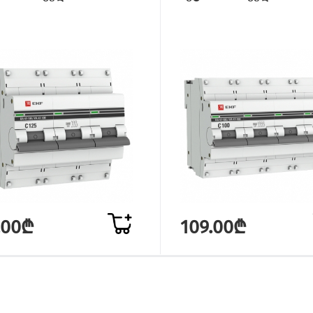
.00₾
109.00₾