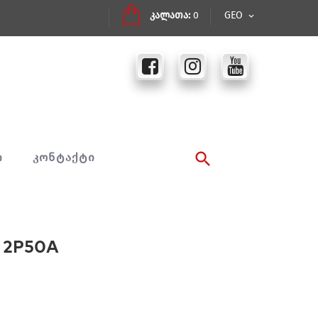
კალათა:
0
GEO
Ი
ᲙᲝᲜᲢᲐᲥᲢᲘ
 2P50A