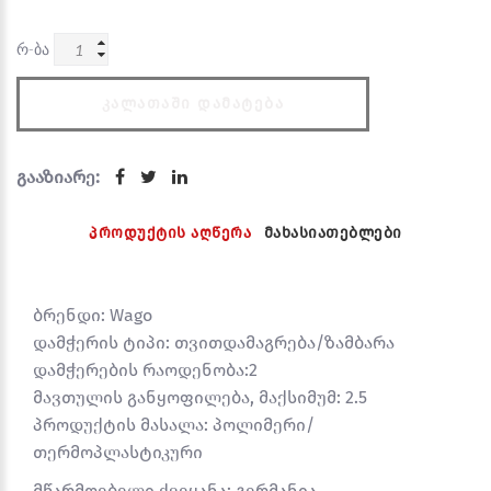
რ-ბა
ᲙᲐᲚᲐᲗᲐᲨᲘ ᲓᲐᲛᲐᲢᲔᲑᲐ
გააზიარე:
პროდუქტის აღწერა
მახასიათებლები
ბრენდი: Wago
დამჭერის ტიპი: თვითდამაგრება/ზამბარა
დამჭერების რაოდენობა:2
მავთულის განყოფილება, მაქსიმუმ: 2.5
პროდუქტის მასალა: პოლიმერი/
თერმოპლასტიკური
მწარმოებელი ქვეყანა: გერმანია