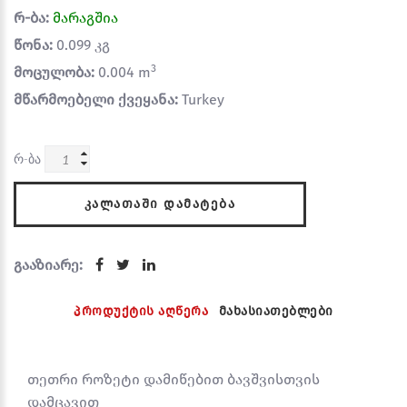
რ-ბა:
მარაგშია
წონა:
0.099 კგ
3
მოცულობა:
0.004 m
მწარმოებელი ქვეყანა:
Turkey
რ-ბა
ᲙᲐᲚᲐᲗᲐᲨᲘ ᲓᲐᲛᲐᲢᲔᲑᲐ
გააზიარე:
პროდუქტის აღწერა
მახასიათებლები
თეთრი როზეტი დამიწებით ბავშვისთვის
დამცავით