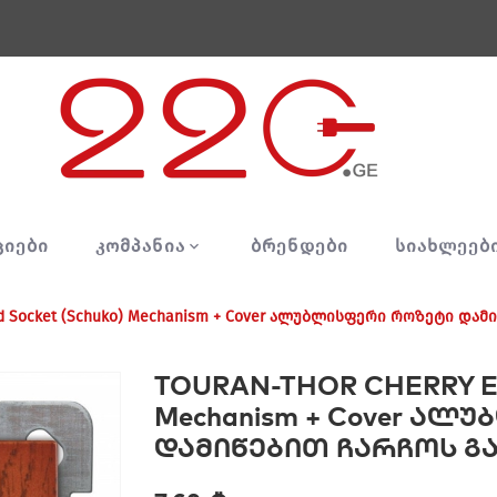
ᲪᲘᲔᲑᲘ
ᲙᲝᲛᲞᲐᲜᲘᲐ
ᲑᲠᲔᲜᲓᲔᲑᲘ
ᲡᲘᲐᲮᲚᲔᲔᲑ
d Socket (Schuko) Mechanism + Cover ალუბლისფერი როზეტი და
TOURAN-THOR CHERRY Ear
Mechanism + Cover ა
დამიწებით ჩარჩოს გ