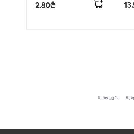
13
2.80₾
მიწოდება
წეს