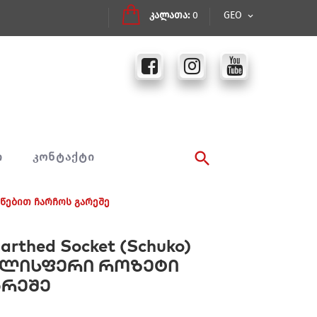
კალათა:
0
GEO
Ი
ᲙᲝᲜᲢᲐᲥᲢᲘ
მიწებით ჩარჩოს გარეშე
thed Socket (Schuko)
ლუბლისფერი როზეტი
არეშე