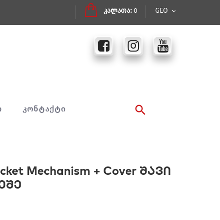
კალათა:
0
GEO
Ი
ᲙᲝᲜᲢᲐᲥᲢᲘ
et Mechanism + Cover შავი
ეშე