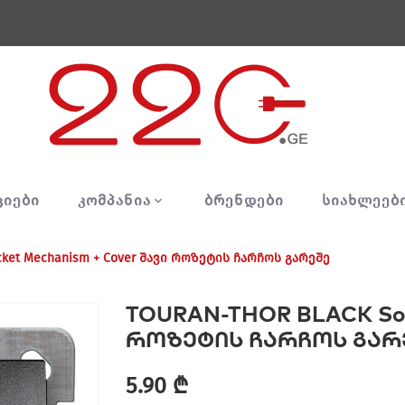
ᲪᲘᲔᲑᲘ
ᲙᲝᲛᲞᲐᲜᲘᲐ
ᲑᲠᲔᲜᲓᲔᲑᲘ
ᲡᲘᲐᲮᲚᲔᲔᲑ
ket Mechanism + Cover შავი როზეტის ჩარჩოს გარეშე
TOURAN-THOR BLACK Sock
როზეტის ჩარჩოს გარ
5.90 ₾