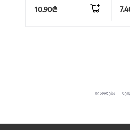
7.
10.90₾
მიწოდება
წეს