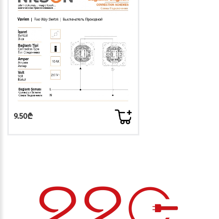
9.50₾