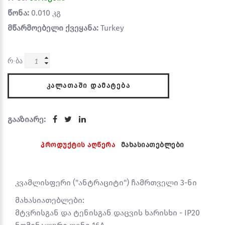
წონა:
0.010 კგ
მწარმოებელი ქვეყანა:
Turkey
რ-ბა
ᲙᲐᲚᲐᲗᲐᲨᲘ ᲓᲐᲛᲐᲢᲔᲑᲐ
გააზიარე:
პროდუქტის აღწერა
მახასიათებლები
კვამლისფერი ("ანტრაციტი") ჩამრთველი 3-ნი
მახასიათებლები:
მტვრისგან და ტენისგან დაცვის ხარისხი - IP20