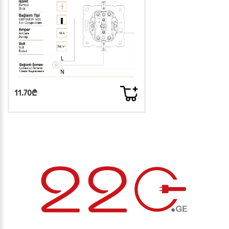
11.70₾