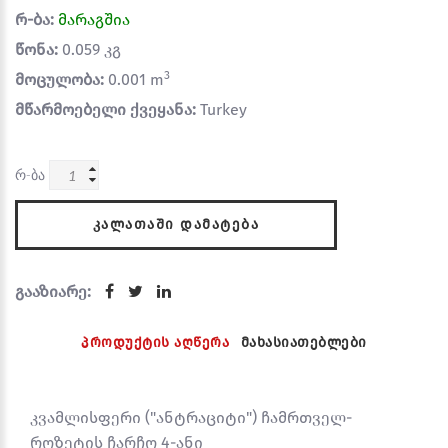
რ-ბა:
მარაგშია
წონა:
0.059 კგ
3
მოცულობა:
0.001 m
მწარმოებელი ქვეყანა:
Turkey
რ-ბა
ᲙᲐᲚᲐᲗᲐᲨᲘ ᲓᲐᲛᲐᲢᲔᲑᲐ
გააზიარე:
პროდუქტის აღწერა
მახასიათებლები
კვამლისფერი ("ანტრაციტი") ჩამრთველ-
როზეტის ჩარჩო 4-ანი