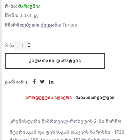
რ-ბა:
მარაგშია
წონა:
0.033 კგ
მწარმოებელი ქვეყანა:
Turkey
რ-ბა
ᲙᲐᲚᲐᲗᲐᲨᲘ ᲓᲐᲛᲐᲢᲔᲑᲐ
გააზიარე:
პროდუქტის აღწერა
მახასიათებლები
კრემისფერი ჩამრთველ-როზეტის 2-ნი ჩარჩო
მტვრისგან და ტენისგან დაცვის ხარისხი - IP20
მასალა: ABS პლასტიკური, UV რეზისტენტული