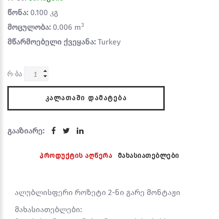
წონა:
0.100 კგ
3
მოცულობა:
0.006 m
მწარმოებელი ქვეყანა:
Turkey
რ-ბა
ᲙᲐᲚᲐᲗᲐᲨᲘ ᲓᲐᲛᲐᲢᲔᲑᲐ
გააზიარე:
პროდუქტის აღწერა
მახასიათებლები
ალუბლისფერი როზეტი 2-ნი გარე მონტაჟი
მახასიათებლები: