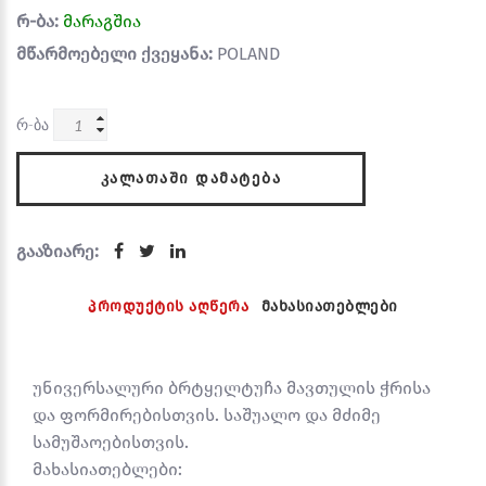
რ-ბა:
მარაგშია
მწარმოებელი ქვეყანა:
POLAND
რ-ბა
ᲙᲐᲚᲐᲗᲐᲨᲘ ᲓᲐᲛᲐᲢᲔᲑᲐ
გააზიარე:
პროდუქტის აღწერა
მახასიათებლები
უნივერსალური ბრტყელტუჩა მავთულის ჭრისა
და ფორმირებისთვის. საშუალო და მძიმე
სამუშაოებისთვის.
მახასიათებლები: