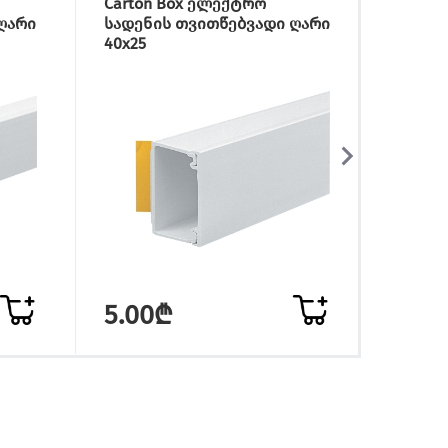
Carton Box ელექტრო
იატაკ
ღარი
სადენის თვითწებვადი ღარი
ღარი 
40x25
5.00₾
9.8