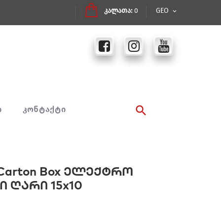
კალათა:
0
GEO
Ი
ᲙᲝᲜᲢᲐᲥᲢᲘ
ve Carton Box ელექტრო
 ღარი 15x10