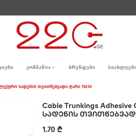
ᲪᲘᲔᲑᲘ
ᲙᲝᲛᲞᲐᲜᲘᲐ
ᲑᲠᲔᲜᲓᲔᲑᲘ
ᲡᲘᲐᲮᲚᲔᲔᲑ
ox ელექტრო სადენის თვითწებვადი ღარი 15x10
Cable Trunkings Adhesi
სადენის თვითწებვადი
1.70 ₾