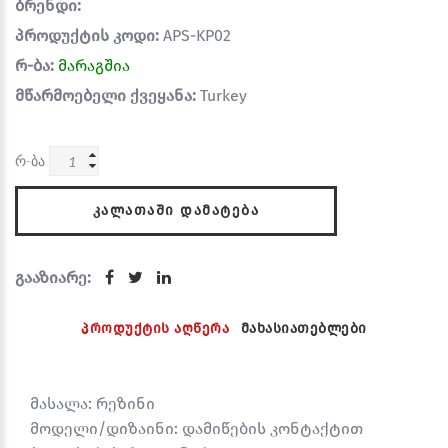
ბრენდი:
პროდუქტის კოდი:
APS-KP02
რ-ბა:
მარაგშია
მწარმოებელი ქვეყანა:
Turkey
რ-ბა
ᲙᲐᲚᲐᲗᲐᲨᲘ ᲓᲐᲛᲐᲢᲔᲑᲐ
გააზიარე:
პროდუქტის აღწერა
მახასიათებლები
მასალა: რეზინი
მოდელი/დიზაინი: დამიწების კონტაქტით