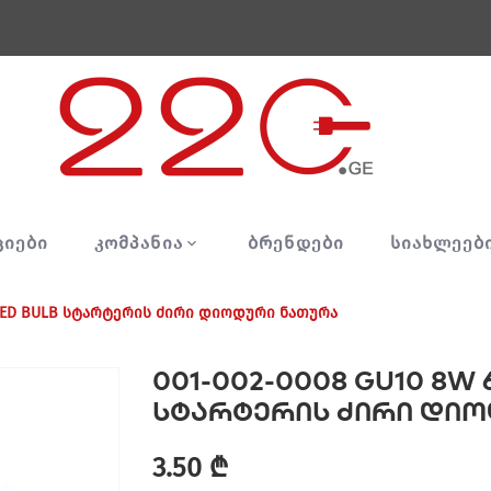
ᲪᲘᲔᲑᲘ
ᲙᲝᲛᲞᲐᲜᲘᲐ
ᲑᲠᲔᲜᲓᲔᲑᲘ
ᲡᲘᲐᲮᲚᲔᲔᲑ
0V LED BULB სტარტერის ძირი დიოდური ნათურა
001-002-0008 GU10 8W 
სტარტერის ძირი დი
3.50 ₾