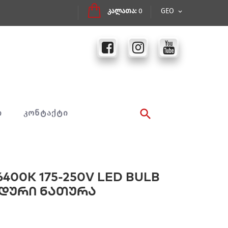
კალათა:
0
GEO
Ი
ᲙᲝᲜᲢᲐᲥᲢᲘ
6400K 175-250V LED BULB
ოდური ნათურა