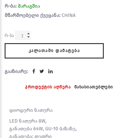
რ-ბა:
მარაგშია
მწარმოებელი ქვეყანა:
CHINA
რ-ბა
ᲙᲐᲚᲐᲗᲐᲨᲘ ᲓᲐᲛᲐᲢᲔᲑᲐ
გააზიარე:
პროდუქტის აღწერა
მახასიათებლები
დიოდური ნათურა
LED ნათურა 8W,
განათება 64W, GU-10 ბაზაზე,
განათება: თეთრი