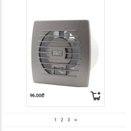
96.00₾
1
2
3
»