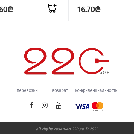
.60₾
16.70₾
перевозки
возврат
конфиденциальность
all rigths reserved 220.ge © 2023