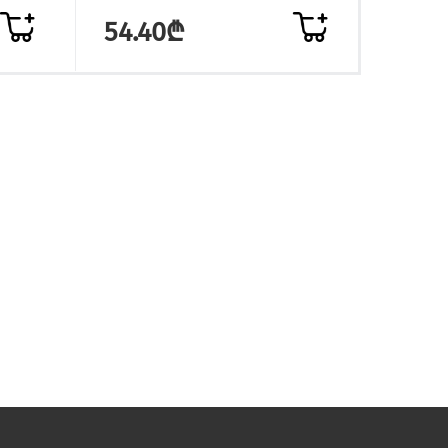
54.40₾
6.5