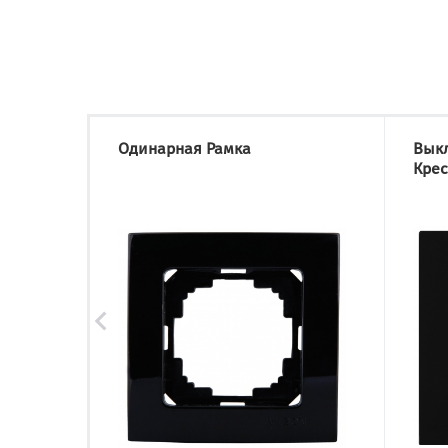
Одинарная Рамка
Вык
Кре